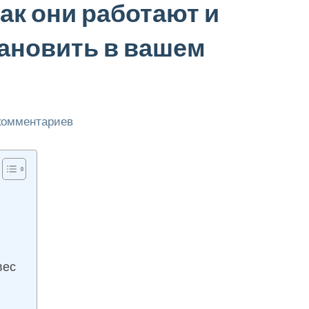
ак они работают и
тановить в вашем
комментариев
вес