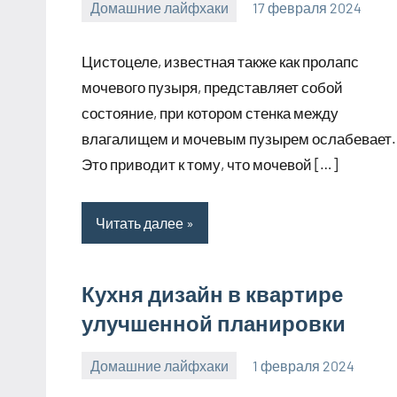
Домашние лайфхаки
17 февраля 2024
Avtor
Нет
комментариев
Цистоцеле, известная также как пролапс
мочевого пузыря, представляет собой
состояние, при котором стенка между
влагалищем и мочевым пузырем ослабевает.
Это приводит к тому, что мочевой […]
Читать далее
Кухня дизайн в квартире
улучшенной планировки
Домашние лайфхаки
1 февраля 2024
supersustav_
Нет