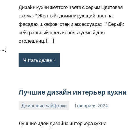
комментариев
Дизайн кухни желтого цвета с серым Цветовая
схема: * Желтый: доминирующий цвет на
фасадах шкафов, стен и аксессуарах. * Серый:
нейтральный цвет, используемый для
столешниц, […]
[…]
Читать далее
Лучшие дизайн интерьер кухни
Домашние лайфхаки
1 февраля 2024
supersustav_
Нет
комментариев
Лучшие идеи дизайна интерьера кухни