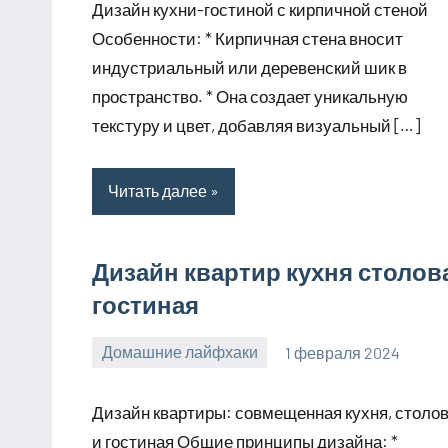
Дизайн кухни-гостиной с кирпичной стеной
Особенности: * Кирпичная стена вносит
индустриальный или деревенский шик в
пространство. * Она создает уникальную
текстуру и цвет, добавляя визуальный […]
Читать далее
Дизайн квартир кухня столов
гостиная
Домашние лайфхаки
1 февраля 2024
supersustav_
Нет
комментариев
Дизайн квартиры: совмещенная кухня, столо
и гостиная Общие принципы дизайна: *