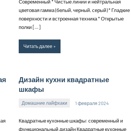
Современный * Чистые линии и нейтральная
цветовая гамма (белый, черный, серый) * Гладкие
поверхности и встроенная техника * Открытые
полки […]
Читать далее
ая
Дизайн кухни квадратные
шкафы
Домашние лайфхаки
1 февраля 2024
supersustav_
Нет
комментариев
вая
Квадратные кухонные шкафы: современный и
функциональный дизайн Квадратные кухонные