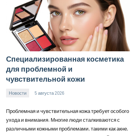
Специализированная косметика
для проблемной и
чувствительной кожи
Новости
5 августа 2026
Avtor
Нет
комментариев
Проблемная и чувствительная кожа требует особого
ухода и внимания. Многие люди сталкиваются с
различными кожными проблемами, такими как акне,