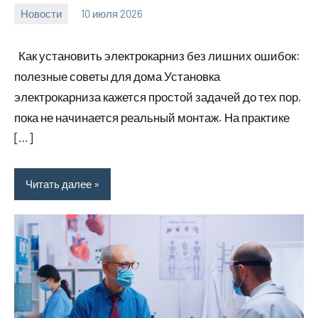
Новости
10 июля 2026
Avtor
Нет
комментариев
Как установить электрокарниз без лишних ошибок:
полезные советы для дома Установка
электрокарниза кажется простой задачей до тех пор,
пока не начинается реальный монтаж. На практике
[…]
Читать далее