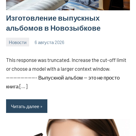
Изготовление выпускных
альбомов в Новозыбкове
Новости
6 августа 2026
Avtor
Нет
комментариев
This response was truncated. Increase the cut-off limit
or choose a model with a larger context window.
————————- Выпускной альбом — это не просто
книга […]
Читать далее