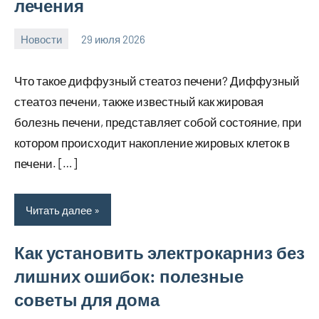
лечения
Новости
29 июля 2026
Avtor
Нет
комментариев
Что такое диффузный стеатоз печени? Диффузный
стеатоз печени, также известный как жировая
болезнь печени, представляет собой состояние, при
котором происходит накопление жировых клеток в
печени. […]
Читать далее
Как установить электрокарниз без
лишних ошибок: полезные
советы для дома