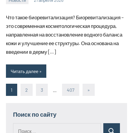
Avtor
Нет
комментариев
Что такое биоревитализация? Биоревитализация –
это современная косметологическая процедура,
направленная на восстановление водного баланса
кожи и улучшение ее структуры. Она основана на
введении в дерму […]
Читать далее
1
2
3
…
407
Следующие
»
Пагинация
записи
записей
Поиск по сайту
Поиск