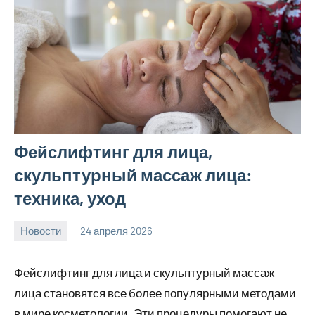
Фейслифтинг для лица,
скульптурный массаж лица:
техника, уход
Новости
24 апреля 2026
Avtor
Нет
комментариев
Фейслифтинг для лица и скульптурный массаж
лица становятся все более популярными методами
в мире косметологии. Эти процедуры помогают не