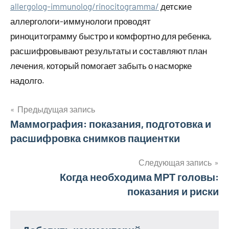
allergolog-immunolog/rinocitogramma/
детские
аллергологи-иммунологи проводят
риноцитограмму быстро и комфортно для ребенка,
расшифровывают результаты и составляют план
лечения, который помогает забыть о насморке
надолго.
Предыдущая запись
Навигация
Маммография: показания, подготовка и
расшифровка снимков пациентки
по
записям
Следующая запись
Когда необходима МРТ головы:
показания и риски