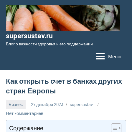
Перейти
к
содержимому
supersustav.ru
Блог о важности здоровья и его поддержании
Меню
Как открыть счет в банках других
стран Европы
Бизнес
27 декабря 2023
supersustav_
Нет комментариев
Содержание