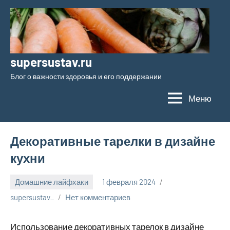
Перейти
к
содержимому
supersustav.ru
Блог о важности здоровья и его поддержании
Меню
Декоративные тарелки в дизайне
кухни
Домашние лайфхаки
1 февраля 2024
supersustav_
Нет комментариев
Использование декоративных тарелок в дизайне