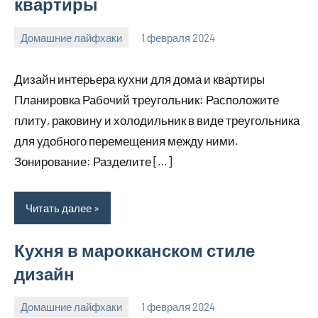
квартиры
Домашние лайфхаки
1 февраля 2024
supersustav_
Нет
комментариев
Дизайн интерьера кухни для дома и квартиры
Планировка Рабочий треугольник: Расположите
плиту, раковину и холодильник в виде треугольника
для удобного перемещения между ними.
Зонирование: Разделите […]
Читать далее
Кухня в марокканском стиле
дизайн
Домашние лайфхаки
1 февраля 2024
supersustav_
Нет