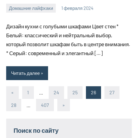
Домашние лайфхаки
1 февраля 2024
supersustav_
Нет
комментариев
Дизайн кухни с голубыми шкафами Цвет стен *
Белый: классический и нейтральный выбор,
который позволит шкафам быть в центре внимания.
* Серый: современный и элегантный […]
Читать далее
«
Предыдущие
1
…
24
25
26
27
Пагинация
записи
28
…
407
Следующие
»
записей
записи
Поиск по сайту