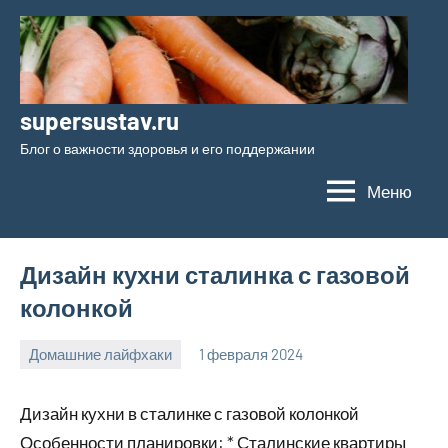
Перейти
к
содержимому
supersustav.ru
Блог о важности здоровья и его поддержании
Меню
Дизайн кухни сталинка с газовой
колонкой
Домашние лайфхаки
1 февраля 2024
supersustav_
Нет
комментариев
Дизайн кухни в сталинке с газовой колонкой
Особенности планировки: * Сталинские квартиры